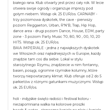
białego rana. Klub otwarty jest przez cały rok. W lecie
otwiera swoje ogrody i organizuje imprezy pod
gołym niebem. Wstęp ok. 25 EUR/os. CARNABY -
trzy poziomowa dyskotek, the cave - pierwszy
poziom Reggaeton, Urban, R'N'B, Trap, Hip Hop,
dance area - drugi poziom Dance, House, EDM, party
zone - 3 poziom Party Music 70, 80, 90 , 00, 10, 20
HITS. Wstęp ok. 25 EUR/os.
BAIA IMPERIALE - jedna z największych dyskotek
we Włoszech oraz najładniejszych w Europie, każdy
znajdzie tam coś dla siebie. Lokal w stylu
starożytnego Rzymu, znajdziecie w nim fontanny,
basen, posągi, ogromne rzymskie kolumny, które
tworzą niepowtarzany klimat. Klub oferuje od 2 do 5
parkietów z różnymi gatunkami muzycznymi. Wstęp
ok. 25 EUR/os.
holi - indyjskie święto radości i festiwal koloru -
niezapomniana walka na kolorowe proszki