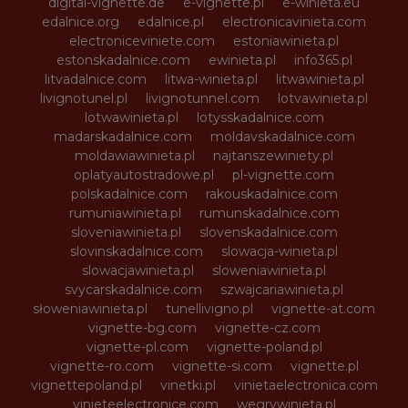
digital-vignette.de
e-vignette.pl
e-winieta.eu
edalnice.org
edalnice.pl
electronicavinieta.com
electroniceviniete.com
estoniawinieta.pl
estonskadalnice.com
ewinieta.pl
info365.pl
litvadalnice.com
litwa-winieta.pl
litwawinieta.pl
livignotunel.pl
livignotunnel.com
lotvawinieta.pl
lotwawinieta.pl
lotysskadalnice.com
madarskadalnice.com
moldavskadalnice.com
moldawiawinieta.pl
najtanszewiniety.pl
oplatyautostradowe.pl
pl-vignette.com
polskadalnice.com
rakouskadalnice.com
rumuniawinieta.pl
rumunskadalnice.com
sloveniawinieta.pl
slovenskadalnice.com
slovinskadalnice.com
slowacja-winieta.pl
slowacjawinieta.pl
sloweniawinieta.pl
svycarskadalnice.com
szwajcariawinieta.pl
słoweniawinieta.pl
tunellivigno.pl
vignette-at.com
vignette-bg.com
vignette-cz.com
vignette-pl.com
vignette-poland.pl
vignette-ro.com
vignette-si.com
vignette.pl
vignettepoland.pl
vinetki.pl
vinietaelectronica.com
vinieteelectronice.com
wegrywinieta.pl