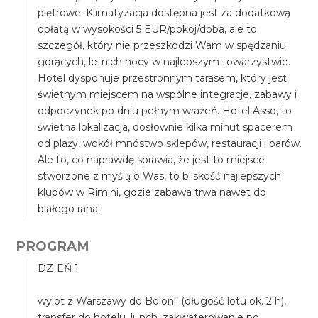
piętrowe. Klimatyzacja dostępna jest za dodatkową
opłatą w wysokości 5 EUR/pokój/doba, ale to
szczegół, który nie przeszkodzi Wam w spędzaniu
gorących, letnich nocy w najlepszym towarzystwie.
Hotel dysponuje przestronnym tarasem, który jest
świetnym miejscem na wspólne integracje, zabawy i
odpoczynek po dniu pełnym wrażeń. Hotel Asso, to
świetna lokalizacja, dosłownie kilka minut spacerem
od plaży, wokół mnóstwo sklepów, restauracji i barów.
Ale to, co naprawdę sprawia, że jest to miejsce
stworzone z myślą o Was, to bliskość najlepszych
klubów w Rimini, gdzie zabawa trwa nawet do
białego rana!
PROGRAM
DZIEŃ 1
wylot z Warszawy do Bolonii (długość lotu ok. 2 h),
transfer do hotelu, lunch, zakwaterowanie po