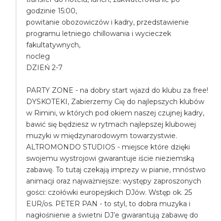
godzinie 15:00,
powitanie obozowiczów i kadry, przedstawienie
programu letniego chillowania i wycieczek
fakultatywnych,
nocleg
DZIEŃ 2-7
PARTY ZONE - na dobry start wjazd do klubu za free!
DYSKOTEKI, Zabierzemy Cię do najlepszych klubów
w Rimini, w których pod okiem naszej czujnej kadry,
bawić się będziesz w rytmach najlepszej klubowej
muzyki w międzynarodowym towarzystwie.
ALTROMONDO STUDIOS - miejsce które dzięki
swojemu wystrojowi gwarantuje iście nieziemską
zabawę. To tutaj czekają imprezy w pianie, mnóstwo
animacji oraz najważniejsze: występy zaproszonych
gości: czołówki europejskich DJów. Wstęp ok. 25
EUR/os. PETER PAN - to styl, to dobra muzyka i
nagłośnienie a świetni DJ’e gwarantują zabawę do