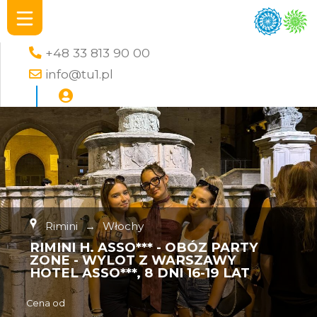
+48 33 813 90 00
info@tu1.pl
Rimini
→
Włochy
RIMINI H. ASSO*** - OBÓZ PARTY
ZONE - WYLOT Z WARSZAWY
HOTEL ASSO***, 8 DNI 16-19 LAT
Cena od