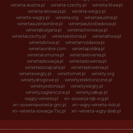
winieta-austria.pl
winieta-czechy.pl
winieta-litwa.pl
winieta-słowacja.pl
winieta-wegry.pl
winieta-węgry.pl
winieta.org
winietaaustria.pl
winietaaustriaonline.pl
winietaautostradowa.pl
winietabulgaria.pl
winietachorwacja.pl
winietaczechy.pl
winietaestonia.pl
winietalitwa.pl
winietalotwa.pl
winietamoldawia.pl
winietaonline.com
winietapolska.pl
winietarumunia.pl
winietaslovenia.pl
winietaslowacja.pl
winietaslowenia.pl
winietaszwajcaria.pl
winietasłowenia.pl
winietawegry.pl
winietomat.pl
winiety.org
winietydrogowe.pl
winietyelektroniczne.pl
winietyestonia.pl
winietywegry.pl
winietyzagraniczne.pl
winietyzakup.pl
węgry-winieta.pl
xn--sowacja-njb.org.pl
xn--soweniawinieta-gnc.pl
xn--wgry-winieta-4vb.pl
xn--winieta-sowacja-7sc.pl
xn--winieta-wgry-dwb.pl