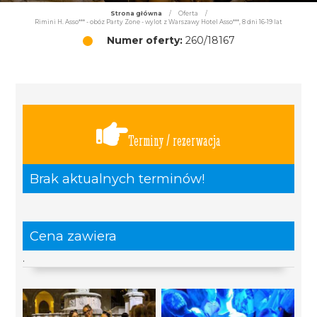
Strona główna
/
Oferta
/
Rimini H. Asso*** - obóz Party Zone - wylot z Warszawy Hotel Asso***, 8 dni 16-19 lat
Numer oferty:
260/18167
Terminy / rezerwacja
Brak aktualnych terminów!
Cena zawiera
.