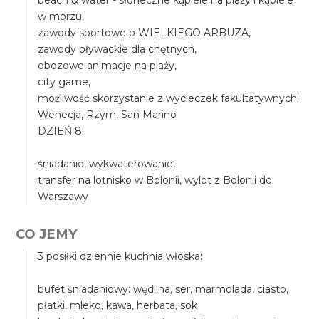
beach & water - słoneczne kąpiele na plaży i kąpiele
w morzu,
zawody sportowe o WIELKIEGO ARBUZA,
zawody pływackie dla chętnych,
obozowe animacje na plaży,
city game,
możliwość skorzystanie z wycieczek fakultatywnych:
Wenecja, Rzym, San Marino
DZIEŃ 8
śniadanie, wykwaterowanie,
transfer na lotnisko w Bolonii, wylot z Bolonii do
Warszawy
CO JEMY
3 posiłki dziennie kuchnia włoska:
bufet śniadaniowy: wędlina, ser, marmolada, ciasto,
płatki, mleko, kawa, herbata, sok