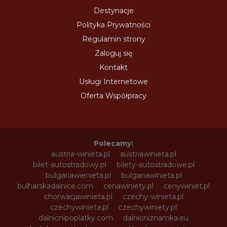
Destynacje
Polityka Prywatności
Regulamin strony
Zaloguj się
Kontakt
Usługi Internetowe
Oferta Współpracy
Polecamy:
austria-winieta.pl
austriawinieta.pl
bilet-autostradowy.pl
bilety-autostradowe.pl
bulgariawienieta.pl
bulgariawinieta.pl
bulharskadalnice.com
cenawiniety.pl
cenywiniet.pl
chorwacjawinieta.pl
czechy-winieta.pl
czechywinieta.pl
czechywiniety.pl
dalnicnipoplatky.com
dalnicniznamka.eu