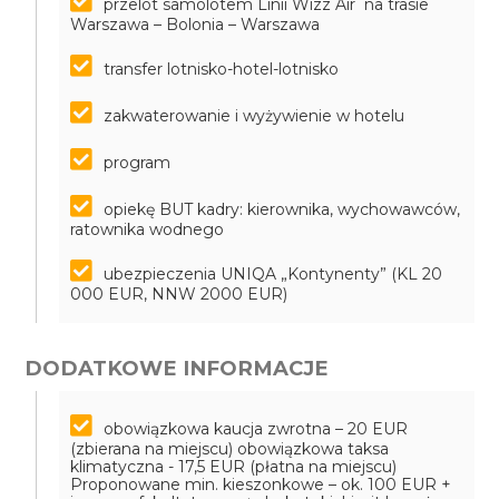
przelot samolotem Linii Wizz Air na trasie
Warszawa – Bolonia – Warszawa
transfer lotnisko-hotel-lotnisko
zakwaterowanie i wyżywienie w hotelu
program
opiekę BUT kadry: kierownika, wychowawców,
ratownika wodnego
ubezpieczenia UNIQA „Kontynenty” (KL 20
000 EUR, NNW 2000 EUR)
DODATKOWE INFORMACJE
obowiązkowa kaucja zwrotna – 20 EUR
(zbierana na miejscu)
obowiązkowa taksa
klimatyczna - 17,5 EUR (płatna na miejscu)
Proponowane min. kieszonkowe – ok. 100 EUR +