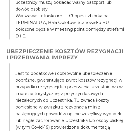
uczestnicy muszą posiadać ważny paszport lub
dowód osobisty.
Warszawa: Lotnisko im. F. Chopina: zbiórka na
TERMINALU A, Hala Odlotów! Stanowisko BUT
położone będzie w meeting point pomiędzy strefami
D i E.
UBEZPIECZENIE KOSZTÓW REZYGNACJI
I PRZERWANIA IMPREZY
Jest to dodatkowe i dobrowolne ubezpieczenie
podróżne, gwarantujące zwrot kosztów rezygnacji w
przypadku rezygnacji lub przerwania uczestnictwa w
imprezie turystycznej z przyczyn losowych
niezależnych od Uczestnika. TU zwraca koszty
poniesione w związku z rezygnacją m.in z
następujących powodów np. nieszczęśliwy wypadek
lub nagłe zachorowanie Uczestnika lub osoby bliskiej
(w tym Covid-19) potwierdzone dokumentacją