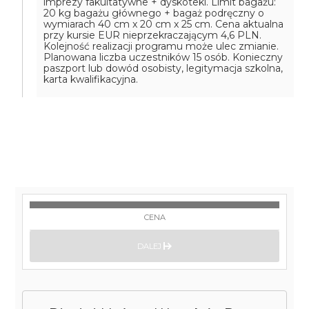
imprezy fakultatywne + dyskoteki. Limit bagażu:
20 kg bagażu głównego + bagaż podręczny o
wymiarach 40 cm x 20 cm x 25 cm. Cena aktualna
przy kursie EUR nieprzekraczającym 4,6 PLN.
Kolejność realizacji programu może ulec zmianie.
Planowana liczba uczestników 15 osób. Konieczny
paszport lub dowód osobisty, legitymacja szkolna,
karta kwalifikacyjna.
CENA
DALEJ