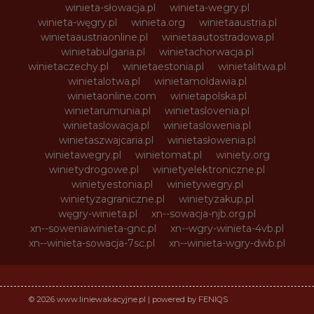
winieta-słowacja.pl
winieta-wegry.pl
winieta-węgry.pl
winieta.org
winietaaustria.pl
winietaaustriaonline.pl
winietaautostradowa.pl
winietabulgaria.pl
winietachorwacja.pl
winietaczechy.pl
winietaestonia.pl
winietalitwa.pl
winietalotwa.pl
winietamoldawia.pl
winietaonline.com
winietapolska.pl
winietarumunia.pl
winietaslovenia.pl
winietaslowacja.pl
winietaslowenia.pl
winietaszwajcaria.pl
winietasłowenia.pl
winietawegry.pl
winietomat.pl
winiety.org
winietydrogowe.pl
winietyelektroniczne.pl
winietyestonia.pl
winietywegry.pl
winietyzagraniczne.pl
winietyzakup.pl
węgry-winieta.pl
xn--sowacja-njb.org.pl
xn--soweniawinieta-gnc.pl
xn--wgry-winieta-4vb.pl
xn--winieta-sowacja-7sc.pl
xn--winieta-wgry-dwb.pl
© 2026 www.liniewakacyjne.pl | powered by FENIQS