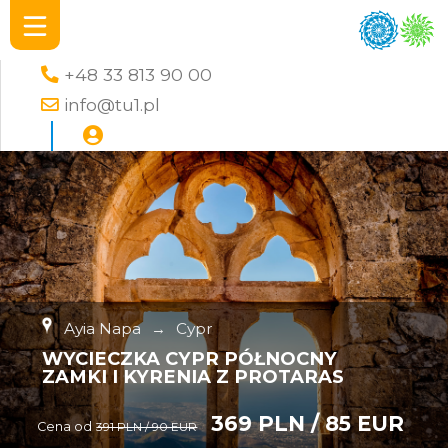
+48 33 813 90 00
info@tu1.pl
Ayia Napa
→
Cypr
WYCIECZKA CYPR PÓŁNOCNY
ZAMKI I KYRENIA Z PROTARAS
369 PLN / 85 EUR
Cena od
391 PLN / 90 EUR