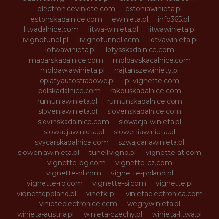
electroniceviniete.com
estoniawinieta.pl
estonskadalnice.com
ewinieta.pl
info365.pl
litvadalnice.com
litwa-winieta.pl
litwawinieta.pl
livignotunel.pl
livignotunnel.com
lotvawinieta.pl
lotwawinieta.pl
lotysskadalnice.com
madarskadalnice.com
moldavskadalnice.com
moldawiawinieta.pl
najtanszewiniety.pl
oplatyautostradowe.pl
pl-vignette.com
polskadalnice.com
rakouskadalnice.com
rumuniawinieta.pl
rumunskadalnice.com
sloveniawinieta.pl
slovenskadalnice.com
slovinskadalnice.com
slowacja-winieta.pl
slowacjawinieta.pl
sloweniawinieta.pl
svycarskadalnice.com
szwajcariawinieta.pl
słoweniawinieta.pl
tunellivigno.pl
vignette-at.com
vignette-bg.com
vignette-cz.com
vignette-pl.com
vignette-poland.pl
vignette-ro.com
vignette-si.com
vignette.pl
vignettepoland.pl
vinetki.pl
vinietaelectronica.com
vinieteelectronice.com
wegrywinieta.pl
winieta-austria.pl
winieta-czechy.pl
winieta-litwa.pl