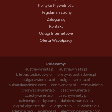
Polityka Prywatności
Regulamin strony
Zaloguj się
Kontakt
Usługi Internetowe
Oferta Współpracy
Polecamy:
austria-winieta.pl
austriawinieta.pl
bilet-autostradowy.pl
bilety-autostradowe.pl
bulgariawienieta.pl
bulgariawinieta.pl
bulharskadalnice.com
cenawiniety.pl
cenywiniet.pl
chorwacjawinieta.pl
czechy-winieta.pl
czechywinieta.pl
czechywiniety.pl
dalnicnipoplatky.com
dalnicniznamka.eu
digital-vignette.de
e-vignette.pl
e-winieta.eu
edalnice.org
edalnice.pl
electronicavinieta.com