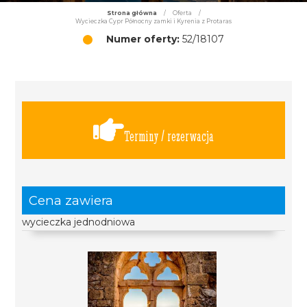
Strona główna
/
Oferta
/
Wycieczka Cypr Północny zamki i Kyrenia z Protaras
Numer oferty:
52/18107
Terminy / rezerwacja
Cena zawiera
wycieczka jednodniowa