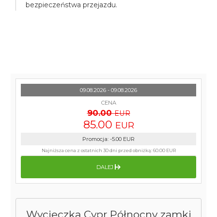
bezpieczeństwa przejazdu.
09.08.2026 - 09.08.2026
CENA
90.00
EUR
85.00
EUR
Promocja
:
-5.00
EUR
Najniższa cena z ostatnich 30 dni przed obniżką:
60.00 EUR
DALEJ
Wycieczka Cypr Północny zamki