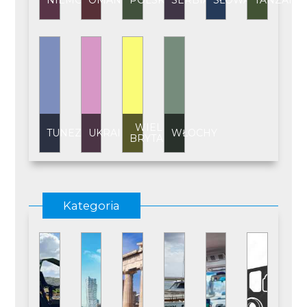
NIEMCY
OMAN
POLSKA
SERBIA
SŁOWACJA
TANZANI
WIELKA
TUNEZJA
UKRAINA
WŁOCHY
BRYTANIA
Kategoria