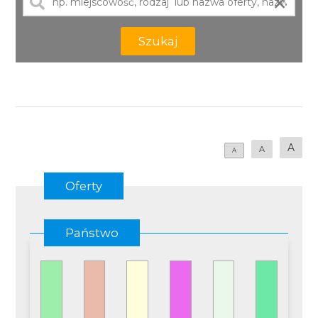
×
Szukaj
A
A
A
Oferty
Państwo