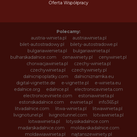
Oferta Współpracy
Polecamy:
austria-winieta.pl
austriawinieta.pl
bilet-autostradowy.pl
bilety-autostradowe.pl
bulgariawienieta.pl
bulgariawinieta.pl
bulharskadalnice.com
cenawiniety.pl
cenywiniet.pl
chorwacjawinieta.pl
czechy-winieta.pl
czechywinieta.pl
czechywiniety.pl
dalnicnipoplatky.com
dalnicniznamka.eu
digital-vignette.de
e-vignette.pl
e-winieta.eu
edalnice.org
edalnice.pl
electronicavinieta.com
electroniceviniete.com
estoniawinieta.pl
estonskadalnice.com
ewinieta.pl
info365.pl
litvadalnice.com
litwa-winieta.pl
litwawinieta.pl
livignotunel.pl
livignotunnel.com
lotvawinieta.pl
lotwawinieta.pl
lotysskadalnice.com
madarskadalnice.com
moldavskadalnice.com
moldawiawinieta.pl
najtanszewiniety.pl