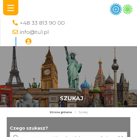
+48 33 813 90 00
info@tu1.pl
SZUKAJ
Strona główna
/
Szukaj
Czego szukasz?