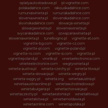
oplatyautostradowe.pl
pl-vignette.com
polskadalnice.com
rakouskadalnice.com
rumuniawinieta.pl
rumunskadalnice.com
sloveniawinieta.pl
slovenskadalnice.com
slovinskadalnice.com
slowacja-winieta.pl
slowacjawinieta.pl
sloweniawinieta.pl
svycarskadalnice.com
szwajcariawinieta.pl
słoweniawinieta.pl
tunellivigno.pl
vignette-at.com
vignette-bg.com
vignette-cz.com
vignette-pl.com
vignette-poland.pl
vignette-ro.com
vignette-si.com
vignette.pl
vignettepoland.pl
vinetki.pl
vinietaelectronica.com
vinieteelectronice.com
wegrywinieta.pl
winieta-austria.pl
winieta-czechy.pl
winieta-litwa.pl
winieta-słowacja.pl
winieta-wegry.pl
winieta-węgry.pl
winieta.org
winietaaustria.pl
winietaaustriaonline.pl
winietaautostradowa.pl
winietabulgaria.pl
winietachorwacja.pl
winietaczechy.pl
winietaestonia.pl
winietalitwa.pl
winietalotwa.pl
winietamoldawia.pl
winietaonline.com
winietapolska.pl