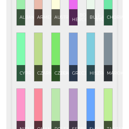
BOŚNIA I
ALBANIA
ARMENIA
AUSTRIA
BUŁGARIA
CHORWAC
HERCEGOWINA
CYPR
CZARNOGÓRA
CZECHY
GRECJA
HISZPANIA
MAROKO