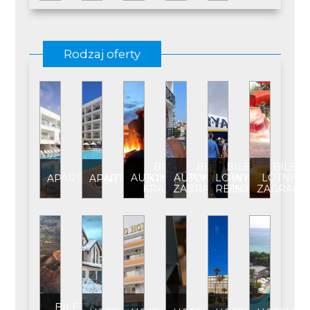
Rodzaj oferty
BILET
BILET
BILET
BILET
AUTOKAROWY
AUTOKAROWY
LOTNICZY
LOTNICZ
APARTAMENT
APARTAMENT****
KRAJOWY
ZAGRANICZNY
REJSOWY
ZAGRANI
BILET