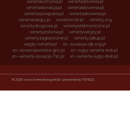
winietarumunia.pl
winietaslovenia.pl
winietaslowacja.pl
winietaslowenia.pl
winietaszwajcaria.pl
winietasłowenia.pl
winietawegry.pl
winietomat.pl
winiety.org
winietydrogowe.pl
winietyelektroniczne.pl
winietyestonia.pl
winietywegry.pl
winietyzagraniczne.pl
winietyzakup.pl
węgry-winieta.pl
xn--sowacja-njb.org.pl
xn--soweniawinieta-gnc.pl
xn--wgry-winieta-4vb.pl
xn--winieta-sowacja-7sc.pl
xn--winieta-wgry-dwb.pl
© 2026 www.liniewakacyjne.pl | powered by FENIQS